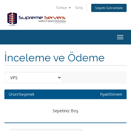
Türkçe
Giriş
Sepeti Görüntüle
Togg
navig
İnceleme ve Ödeme
Ürün/Seçenek
Fiyat/Dönem
Sepetiniz Boş