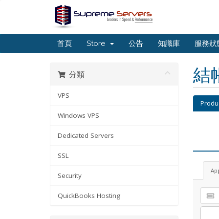
首頁
Store
公告
知識庫
服務狀
結
分類
VPS
Produ
Windows VPS
Dedicated Servers
SSL
Ap
Security
QuickBooks Hosting