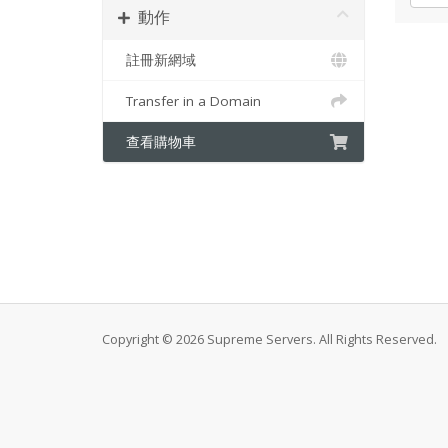
動作
註冊新網域
Transfer in a Domain
查看購物車
Copyright © 2026 Supreme Servers. All Rights Reserved.