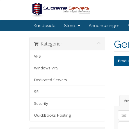
Kundeside
Store
Annonceringer
Ge
Kategorier
VPS
Produk
Windows VPS
Dedicated Servers
SSL
An
Security
QuickBooks Hosting