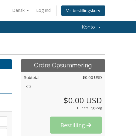
Dansk
Log ind
Vis bestillingskurv
Konto
Ordre Opsummering
Subtotal
$0.00 USD
Total
$0.00 USD
Til betaling idag
Bestilling