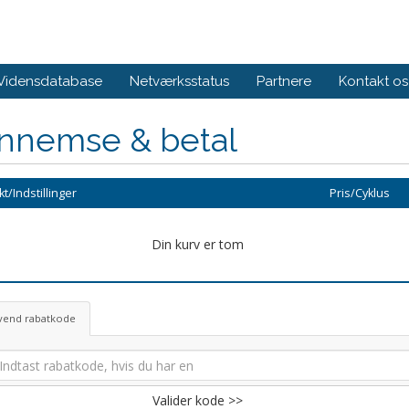
Vidensdatabase
Netværksstatus
Partnere
Kontakt os
nnemse & betal
t/Indstillinger
Pris/Cyklus
Din kurv er tom
vend rabatkode
Valider kode >>