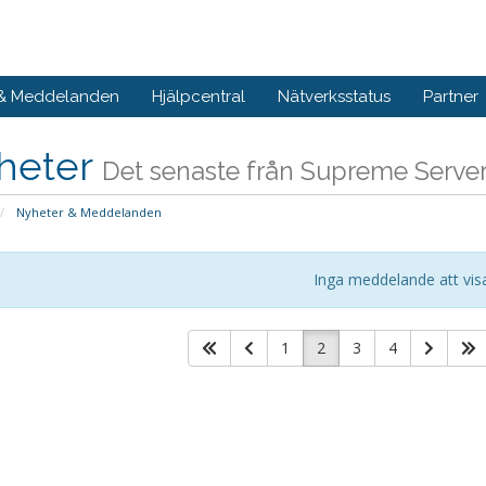
 & Meddelanden
Hjälpcentral
Nätverksstatus
Partner
heter
Det senaste från Supreme Serve
Nyheter & Meddelanden
Inga meddelande att vis
1
2
3
4