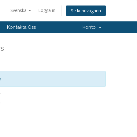
Svenska
Logga in
Se kundvagnen
Kontakta Oss
Konto
rs
a