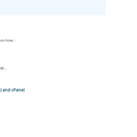
on how...
l...
) and cPanel