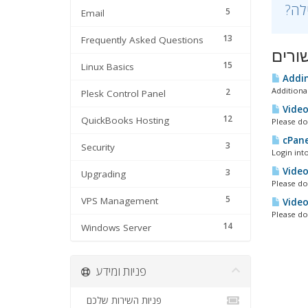
5
Email
13
Frequently Asked Questions
ורים
15
Linux Basics
Addin
Additiona
2
Plesk Control Panel
Video
12
QuickBooks Hosting
Please do 
cPane
3
Security
Login int
Video
3
Upgrading
Please do 
5
VPS Management
Video
Please do 
14
Windows Server
פניות ומידע
פניות השירות שלכם