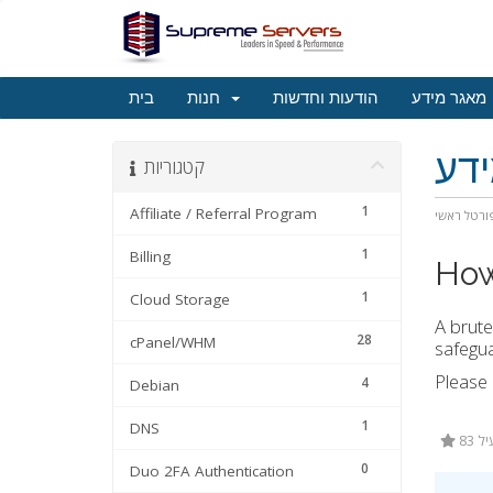
מאגר מידע
הודעות וחדשות
חנות
בית
דע
קטגוריות
1
Affiliate / Referral Program
ורטל ראשי
1
Billing
How
1
Cloud Storage
A brute
28
cPanel/WHM
safegua
Please
4
Debian
1
DNS
83
0
Duo 2FA Authentication