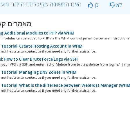
?האם התשובה שקיבלתם הייתה מועילה
לא
כן
מאמרים קש
g Additional Modules to PHP via WHM
l modules can be added to PHP via the WHM control panel. Below are instructions 
 Tutorial: Create Hosting Account in WHM
not hesitate to contact us if you need any further assistance.
l: How to Clear Brute Force Logs via SSH
o your VPS via SSH and enter: echo "delete from brutes; delete from logins;" | mysq
 Tutorial: Managing DNS Zones in WHM
not hesitate to contact us if you need any further assistance.
 Tutorial: What is the difference between WebHost Manager (WHM
not hesitate to contact us if you need any further assistance.