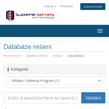
Čeština
Přihlášení
Zobrazit košík
Togg
navig
Databáze řešení
Portal Home
Databáze řešení
Debian
Linux Basics
Kategorie