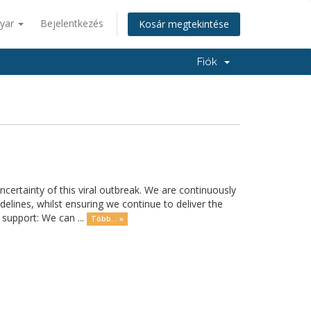
yar
Bejelentkezés
Kosár megtekintése
Fiók
rtainty of this viral outbreak. We are continuously
lines, whilst ensuring we continue to deliver the
support: We can ...
Több... »