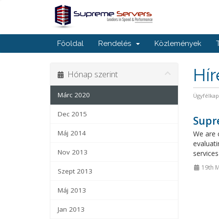
Főoldal
Rendelés
Közlemények
Hí
Hónap szerint
Márc 2020
Ügyfélka
Dec 2015
Supr
Máj 2014
We are c
evaluati
Nov 2013
services
19th M
Szept 2013
Máj 2013
Jan 2013