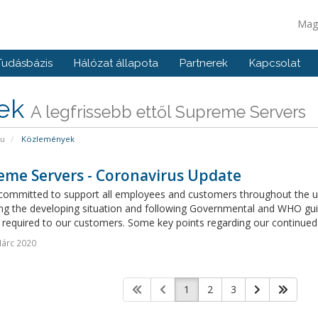
Mag
Tudásbázis
Hálózat állapota
Partnerek
Kapcsolat
rek
A legfrissebb ettől Supreme Servers
pu
Közlemények
eme Servers - Coronavirus Update
ommitted to support all employees and customers throughout the unce
ng the developing situation and following Governmental and WHO guide
 required to our customers. Some key points regarding our continued 
árc 2020
1
2
3