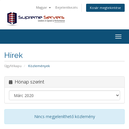
Magyar
Bejelentkezés
Kosár megtekintése
Togg
navig
Hírek
Ügyfélkapu
Közlemények
Hónap szerint
Nincs megjeleníthető közlemény