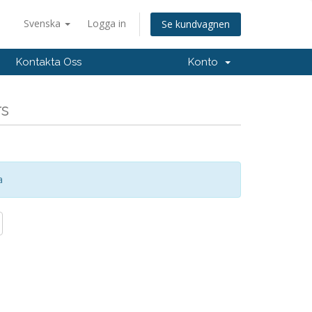
Svenska
Logga in
Se kundvagnen
Kontakta Oss
Konto
rs
a