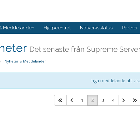
 & Meddelanden
Hjälpcentral
Nätverksstatus
Partner
heter
Det senaste från Supreme Serve
Nyheter & Meddelanden
Inga meddelande att vis
1
2
3
4