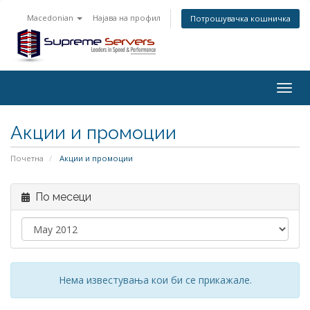
Macedonian
Најава на профил
Потрошувачка кошничка
Togg
navig
Акции и промоции
Почетна
Акции и промоции
По месеци
Нема известувања кои би се прикажале.