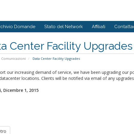
rchivio Domande
Stato del Network
Affiliati
Contattac
a Center Facility Upgrades
Comunicazioni
Data Center Facility Upgrades
ort our increasing demand of service, we have been upgrading our po
datacenter locations. Clients will be notified via email of any upgrades
, Dicembre 1, 2015
etro