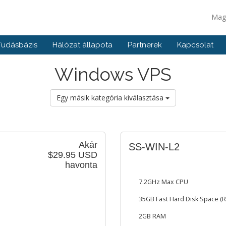
Mag
Tudásbázis
Hálózat állapota
Partnerek
Kapcsolat
Windows VPS
Egy másik kategória kiválasztása
Akár
SS-WIN-L2
$29.95 USD
havonta
7.2GHz Max CPU
35GB Fast Hard Disk Space (R
2GB RAM