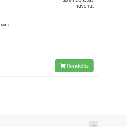
$284.00 USD
havonta
RAID)
Rendelés