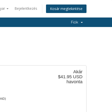
yar
Bejelentkezés
Kosár megtekintése
Fiók
Akár
$41.95 USD
havonta
AID)