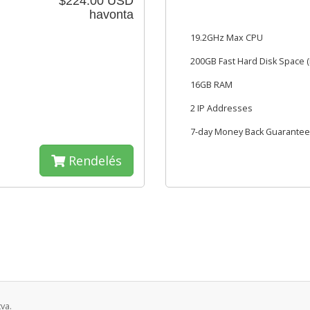
$224.00 USD
havonta
19.2GHz Max CPU
200GB Fast Hard Disk Space (
16GB RAM
2 IP Addresses
7-day Money Back Guarantee
Rendelés
va.