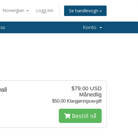
Norwegian
Logg inn
Se handlevogn »
oss
Konto
$79.00 USD
all
Månedlig
$50.00 Klargjøringsavgift
Bestill nå