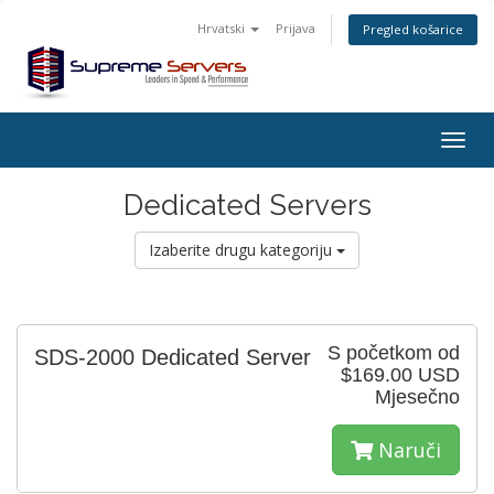
Hrvatski
Prijava
Pregled košarice
Togg
navig
Dedicated Servers
Izaberite drugu kategoriju
S početkom od
SDS-2000 Dedicated Server
$169.00 USD
Mjesečno
Naruči