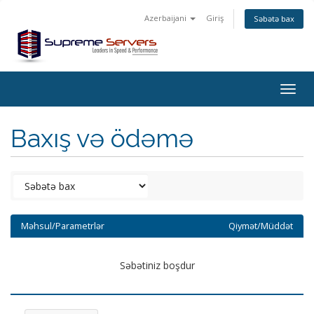
Azerbaijani
Giriş
Səbətə bax
Togg
navig
Baxış və ödəmə
Məhsul/Parametrlər
Qiymət/Müddət
Səbətiniz boşdur