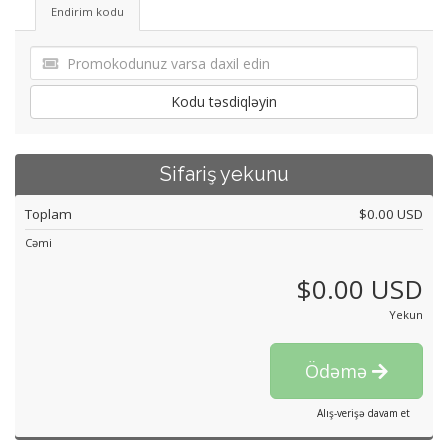
Endirim kodu
Kodu təsdiqləyin
Sifariş yekunu
Toplam
$0.00 USD
Cəmi
$0.00 USD
Yekun
Ödəmə
Alış-verişə davam et