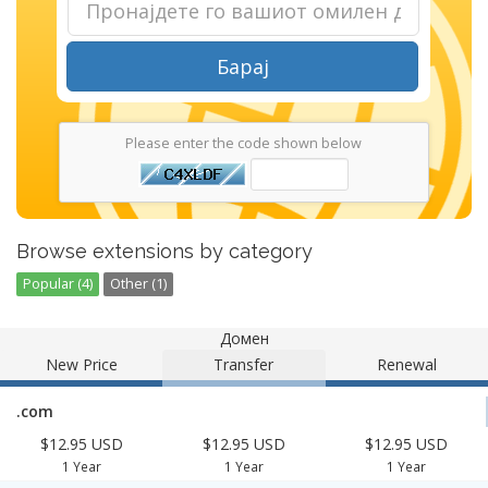
Барај
Please enter the code shown below
Browse extensions by category
Popular (4)
Other (1)
Домен
New Price
Transfer
Renewal
.com
$12.95 USD
$12.95 USD
$12.95 USD
1 Year
1 Year
1 Year