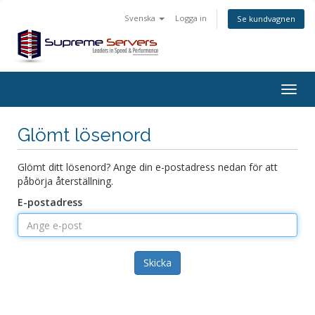
Svenska
Logga in
Se kundvagnen
Togg
navig
Glömt lösenord
Glömt ditt lösenord? Ange din e-postadress nedan för att
påbörja återställning.
E-postadress
Skicka