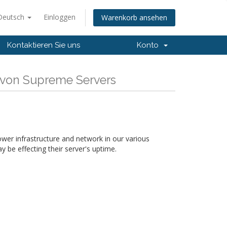
Deutsch
Einloggen
Warenkorb ansehen
Kontaktieren Sie uns
Konto
 von Supreme Servers
wer infrastructure and network in our various
y be effecting their server's uptime.