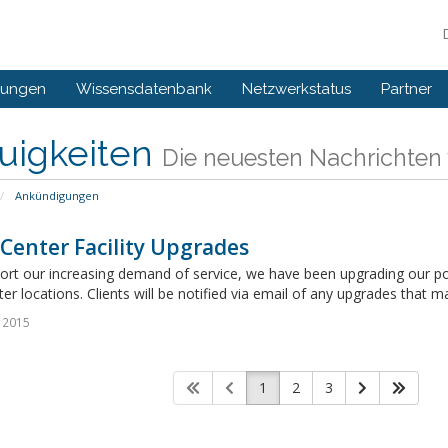
gungen
Wissensdatenbank
Netzwerkstatus
Partner
uigkeiten
Die neuesten Nachrichten
Ankündigungen
Center Facility Upgrades
ort our increasing demand of service, we have been upgrading our po
er locations. Clients will be notified via email of any upgrades that ma
 2015
1
2
3