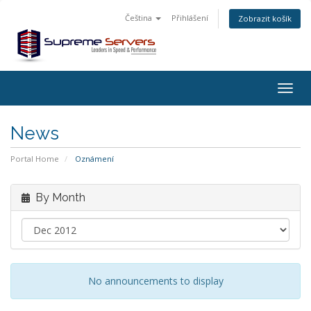
Čeština
Přihlášení
Zobrazit košík
Togg
navig
News
Portal Home
Oznámení
By Month
No announcements to display