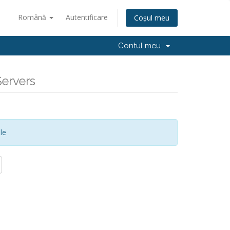
Română
Autentificare
Coșul meu
Contul meu
Servers
le