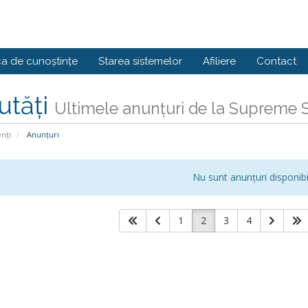
ca de cunoștințe
Starea sistemelor
Afiliere
Contact
utăți
Ultimele anunțuri de la Supreme 
enți
Anunțuri
Nu sunt anunțuri disponibi
1
2
3
4