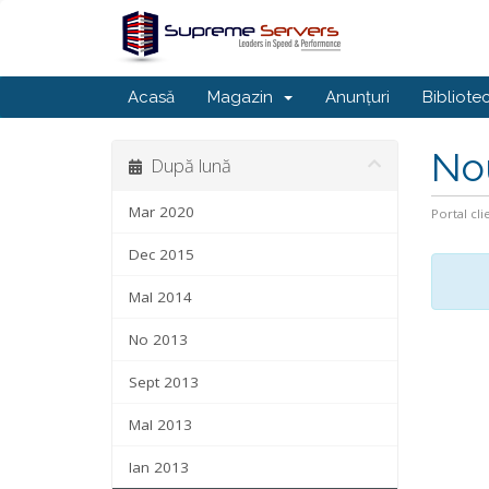
Acasă
Magazin
Anunțuri
Bibliote
No
După lună
Mar 2020
Portal cli
Dec 2015
MaI 2014
No 2013
Sept 2013
MaI 2013
Ian 2013