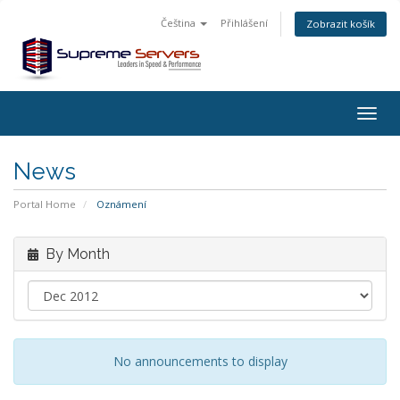
Čeština
Přihlášení
Zobrazit košík
Togg
navig
News
Portal Home
Oznámení
By Month
No announcements to display